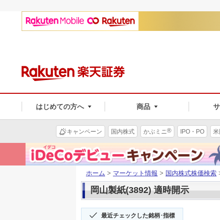
はじめての方へ
商品
®
キャンペーン
国内株式
かぶミニ
IPO・PO
米
ホーム
>
マーケット情報
>
国内株式株価検索
岡山製紙(3892) 適時開示
最近チェックした銘柄･指標