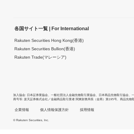
各国サイト一覧 | For International
Rakuten Securities Hong Kong(香港)
Rakuten Securities Bullion(香港)
Rakuten Trade(マレーシア)
加入協会
日本証券業協会
、
一般社団法人金融先物取引業協会
、
日本商品先物取引協会
、
商号等
楽天証券株式会社／金融商品取引業者 関東財務局長（金商）第195号、商品先物
企業情報
個人情報保護方針
採用情報
© Rakuten Securities, Inc.