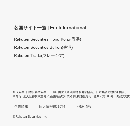
各国サイト一覧 | For International
Rakuten Securities Hong Kong(香港)
Rakuten Securities Bullion(香港)
Rakuten Trade(マレーシア)
加入協会
日本証券業協会
、
一般社団法人金融先物取引業協会
、
日本商品先物取引協会
、
商号等
楽天証券株式会社／金融商品取引業者 関東財務局長（金商）第195号、商品先物
企業情報
個人情報保護方針
採用情報
© Rakuten Securities, Inc.