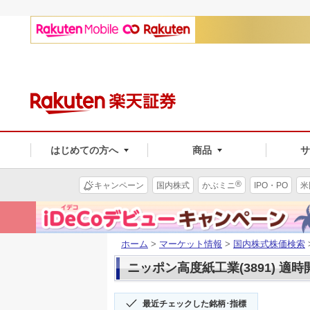
はじめての方へ
商品
®
キャンペーン
国内株式
かぶミニ
IPO・PO
米
ホーム
>
マーケット情報
>
国内株式株価検索
ニッポン高度紙工業(3891) 適時
最近チェックした銘柄･指標