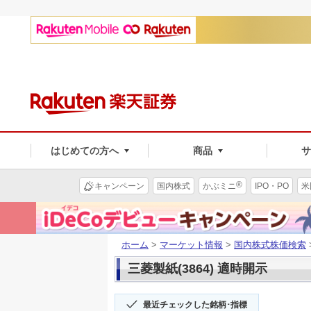
はじめての方へ
商品
®
キャンペーン
国内株式
かぶミニ
IPO・PO
米
ホーム
>
マーケット情報
>
国内株式株価検索
三菱製紙(3864) 適時開示
最近チェックした銘柄･指標