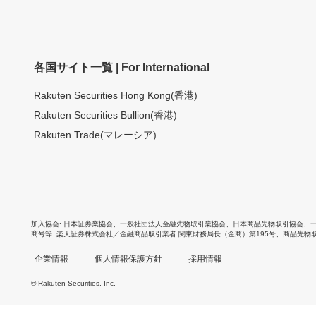
各国サイト一覧 | For International
Rakuten Securities Hong Kong(香港)
Rakuten Securities Bullion(香港)
Rakuten Trade(マレーシア)
加入協会
日本証券業協会
、
一般社団法人金融先物取引業協会
、
日本商品先物取引協会
、
商号等
楽天証券株式会社／金融商品取引業者 関東財務局長（金商）第195号、商品先物
企業情報
個人情報保護方針
採用情報
© Rakuten Securities, Inc.