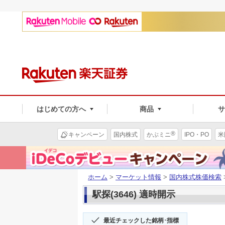
はじめての方へ
商品
®
キャンペーン
国内株式
かぶミニ
IPO・PO
米
ホーム
>
マーケット情報
>
国内株式株価検索
駅探(3646) 適時開示
最近チェックした銘柄･指標