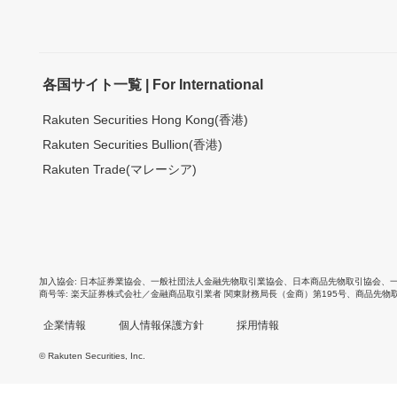
各国サイト一覧 | For International
Rakuten Securities Hong Kong(香港)
Rakuten Securities Bullion(香港)
Rakuten Trade(マレーシア)
加入協会
日本証券業協会
、
一般社団法人金融先物取引業協会
、
日本商品先物取引協会
、
商号等
楽天証券株式会社／金融商品取引業者 関東財務局長（金商）第195号、商品先物
企業情報
個人情報保護方針
採用情報
© Rakuten Securities, Inc.