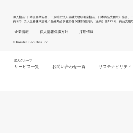
加入協会
日本証券業協会
、
一般社団法人金融先物取引業協会
、
日本商品先物取引協会
、
商号等
楽天証券株式会社／金融商品取引業者 関東財務局長（金商）第195号、商品先物
企業情報
個人情報保護方針
採用情報
© Rakuten Securities, Inc.
楽天グループ
サービス一覧
お問い合わせ一覧
サステナビリティ
m