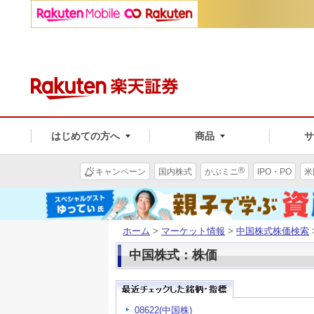
はじめての方へ
商品
®
キャンペーン
国内株式
かぶミニ
IPO・PO
米
ホーム
>
マーケット情報
>
中国株式株価検索
中国株式：株価
08622(中国株)