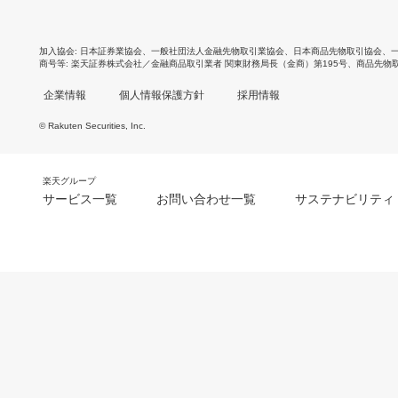
加入協会
日本証券業協会
、
一般社団法人金融先物取引業協会
、
日本商品先物取引協会
、
商号等
楽天証券株式会社／金融商品取引業者 関東財務局長（金商）第195号、商品先物
企業情報
個人情報保護方針
採用情報
© Rakuten Securities, Inc.
楽天グループ
サービス一覧
お問い合わせ一覧
サステナビリティ
m