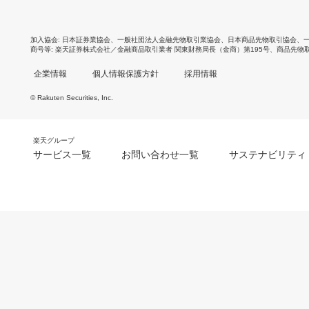
加入協会
日本証券業協会
、
一般社団法人金融先物取引業協会
、
日本商品先物取引協会
、
商号等
楽天証券株式会社／金融商品取引業者 関東財務局長（金商）第195号、商品先物
企業情報
個人情報保護方針
採用情報
© Rakuten Securities, Inc.
楽天グループ
サービス一覧
お問い合わせ一覧
サステナビリティ
m