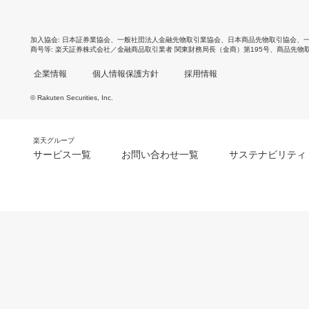
加入協会
日本証券業協会
、
一般社団法人金融先物取引業協会
、
日本商品先物取引協会
、
商号等
楽天証券株式会社／金融商品取引業者 関東財務局長（金商）第195号、商品先物
企業情報
個人情報保護方針
採用情報
© Rakuten Securities, Inc.
楽天グループ
サービス一覧
お問い合わせ一覧
サステナビリティ
m