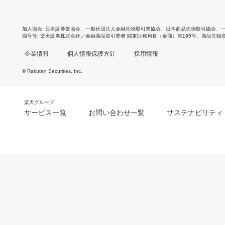
加入協会
日本証券業協会
、
一般社団法人金融先物取引業協会
、
日本商品先物取引協会
、
商号等
楽天証券株式会社／金融商品取引業者 関東財務局長（金商）第195号、商品先物
企業情報
個人情報保護方針
採用情報
© Rakuten Securities, Inc.
楽天グループ
サービス一覧
お問い合わせ一覧
サステナビリティ
m