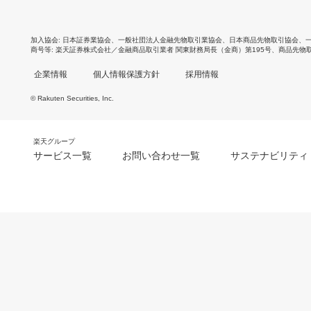
加入協会
日本証券業協会
、
一般社団法人金融先物取引業協会
、
日本商品先物取引協会
、
商号等
楽天証券株式会社／金融商品取引業者 関東財務局長（金商）第195号、商品先物
企業情報
個人情報保護方針
採用情報
© Rakuten Securities, Inc.
楽天グループ
サービス一覧
お問い合わせ一覧
サステナビリティ
m