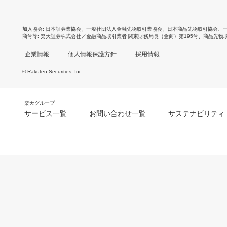
加入協会
日本証券業協会
、
一般社団法人金融先物取引業協会
、
日本商品先物取引協会
、
商号等
楽天証券株式会社／金融商品取引業者 関東財務局長（金商）第195号、商品先物
企業情報
個人情報保護方針
採用情報
© Rakuten Securities, Inc.
楽天グループ
サービス一覧
お問い合わせ一覧
サステナビリティ
m