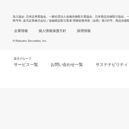
加入協会
日本証券業協会
、
一般社団法人金融先物取引業協会
、
日本商品先物取引協会
、
商号等
楽天証券株式会社／金融商品取引業者 関東財務局長（金商）第195号、商品先物
企業情報
個人情報保護方針
採用情報
© Rakuten Securities, Inc.
楽天グループ
サービス一覧
お問い合わせ一覧
サステナビリティ
m