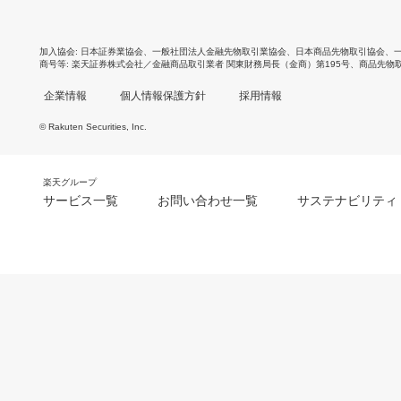
加入協会
日本証券業協会
、
一般社団法人金融先物取引業協会
、
日本商品先物取引協会
、
商号等
楽天証券株式会社／金融商品取引業者 関東財務局長（金商）第195号、商品先物
企業情報
個人情報保護方針
採用情報
© Rakuten Securities, Inc.
楽天グループ
サービス一覧
お問い合わせ一覧
サステナビリティ
m