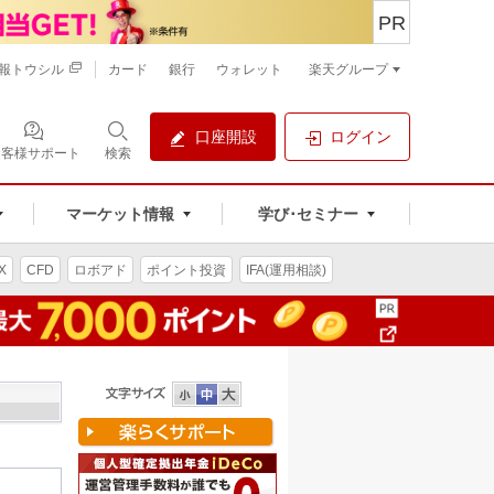
PR
報トウシル
カード
銀行
ウォレット
楽天グループ
口座開設
ログイン
お客様サポート
検索
マーケット情報
学び･セミナー
X
CFD
ロボアド
ポイント投資
IFA(運用相談)