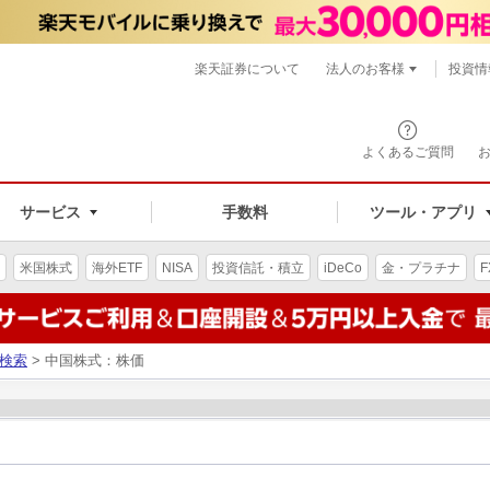
楽天証券について
法人のお客様
投資情
よくあるご質問
サービス
手数料
ツール・アプリ
米国株式
海外ETF
NISA
投資信託・積立
iDeCo
金・プラチナ
F
検索
> 中国株式：株価