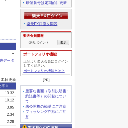
暗証番号は定期的に更新
楽天FX口座を開設
楽天会員情報
楽天ポイント
ポートフォリオ機能
上記より楽天会員にログイン
してください。
ポートフォリオ機能とは？
[PR]
重要な書面（取引説明書･
約諾書等）の閲覧につい
て
未公開株の勧誘にご注意
フィッシング詐欺にご注
意
お客様へのご注意