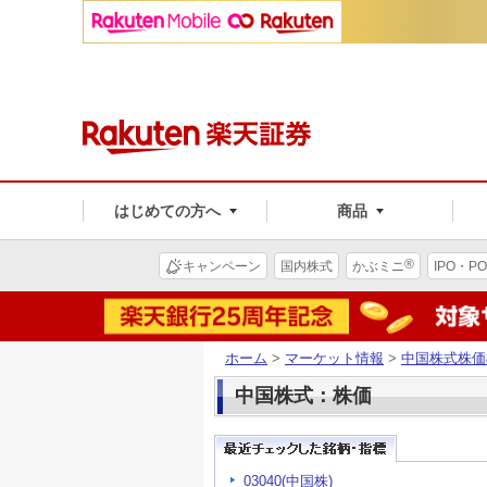
はじめての方へ
商品
®
キャンペーン
国内株式
かぶミニ
IPO・PO
ホーム
>
マーケット情報
>
中国株式株価
中国株式：株価
03040(中国株)