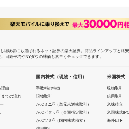
にも経験者にも選ばれるネット証券の楽天証券。商品ラインアップと格
充実。日経平均やNYダウの株価も素早くチェックできます。
国内株式（現物・信用）
米国株式
る理由
手数料の特徴
現物取引
引までの流れ
現物取引
信用取引
®
ー
かぶミニ
（単元未満株取引）
米株積立
®
ん
かぶピタッ
（金額指定取引）
米国株式IP
®
かぶツミ
（国内株式積立）
海外ETF
信用取引