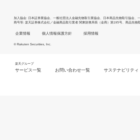
加入協会
日本証券業協会
、
一般社団法人金融先物取引業協会
、
日本商品先物取引協会
、
商号等
楽天証券株式会社／金融商品取引業者 関東財務局長（金商）第195号、商品先物
企業情報
個人情報保護方針
採用情報
© Rakuten Securities, Inc.
楽天グループ
サービス一覧
お問い合わせ一覧
サステナビリティ
m