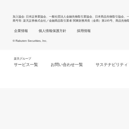
加入協会
日本証券業協会
、
一般社団法人金融先物取引業協会
、
日本商品先物取引協会
、
商号等
楽天証券株式会社／金融商品取引業者 関東財務局長（金商）第195号、商品先物
企業情報
個人情報保護方針
採用情報
© Rakuten Securities, Inc.
楽天グループ
サービス一覧
お問い合わせ一覧
サステナビリティ
m