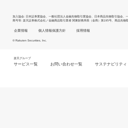
加入協会
日本証券業協会
、
一般社団法人金融先物取引業協会
、
日本商品先物取引協会
、
商号等
楽天証券株式会社／金融商品取引業者 関東財務局長（金商）第195号、商品先物
企業情報
個人情報保護方針
採用情報
© Rakuten Securities, Inc.
楽天グループ
サービス一覧
お問い合わせ一覧
サステナビリティ
m