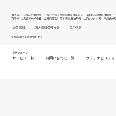
加入協会
日本証券業協会
、
一般社団法人金融先物取引業協会
、
日本商品先物取引協会
、
商号等
楽天証券株式会社／金融商品取引業者 関東財務局長（金商）第195号、商品先物
企業情報
個人情報保護方針
採用情報
© Rakuten Securities, Inc.
楽天グループ
サービス一覧
お問い合わせ一覧
サステナビリティ
m