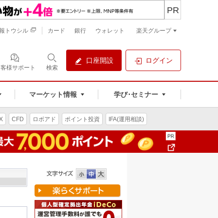
PR
報トウシル
カード
銀行
ウォレット
楽天グループ
口座開設
ログイン
お客様サポート
検索
マーケット情報
学び･セミナー
X
CFD
ロボアド
ポイント投資
IFA(運用相談)