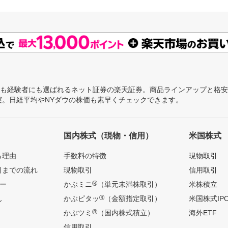
にも経験者にも選ばれるネット証券の楽天証券。商品ラインアップと格
充実。日経平均やNYダウの株価も素早くチェックできます。
国内株式（現物・信用）
米国株式
る理由
手数料の特徴
現物取引
引までの流れ
現物取引
信用取引
®
ー
かぶミニ
（単元未満株取引）
米株積立
®
ん
かぶピタッ
（金額指定取引）
米国株式IP
®
かぶツミ
（国内株式積立）
海外ETF
信用取引