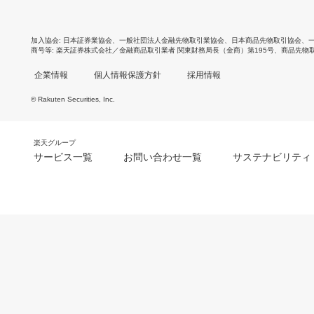
加入協会
日本証券業協会
、
一般社団法人金融先物取引業協会
、
日本商品先物取引協会
、
商号等
楽天証券株式会社／金融商品取引業者 関東財務局長（金商）第195号、商品先物
企業情報
個人情報保護方針
採用情報
© Rakuten Securities, Inc.
楽天グループ
サービス一覧
お問い合わせ一覧
サステナビリティ
m