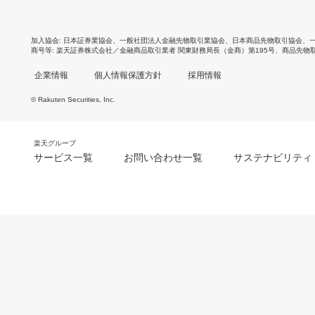
加入協会
日本証券業協会
、
一般社団法人金融先物取引業協会
、
日本商品先物取引協会
、
商号等
楽天証券株式会社／金融商品取引業者 関東財務局長（金商）第195号、商品先物
企業情報
個人情報保護方針
採用情報
© Rakuten Securities, Inc.
楽天グループ
サービス一覧
お問い合わせ一覧
サステナビリティ
m