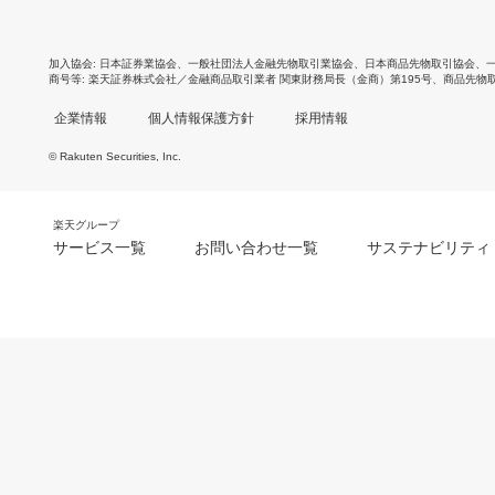
加入協会
日本証券業協会
、
一般社団法人金融先物取引業協会
、
日本商品先物取引協会
、
商号等
楽天証券株式会社／金融商品取引業者 関東財務局長（金商）第195号、商品先物
企業情報
個人情報保護方針
採用情報
© Rakuten Securities, Inc.
楽天グループ
サービス一覧
お問い合わせ一覧
サステナビリティ
m