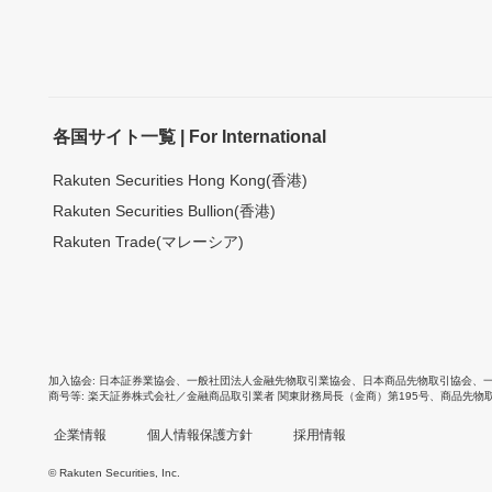
各国サイト一覧 | For International
Rakuten Securities Hong Kong(香港)
Rakuten Securities Bullion(香港)
Rakuten Trade(マレーシア)
加入協会
日本証券業協会
、
一般社団法人金融先物取引業協会
、
日本商品先物取引協会
、
商号等
楽天証券株式会社／金融商品取引業者 関東財務局長（金商）第195号、商品先物
企業情報
個人情報保護方針
採用情報
© Rakuten Securities, Inc.