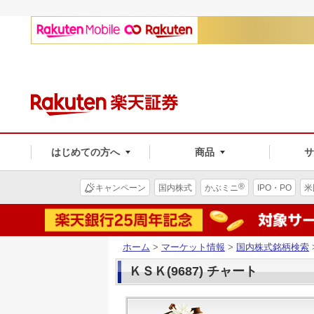
はじめての方へ
商品
®
キャンペーン
国内株式
かぶミニ
IPO・PO
米
ホーム
>
マーケット情報
>
国内株式銘柄検索
ＫＳＫ(9687) チャート