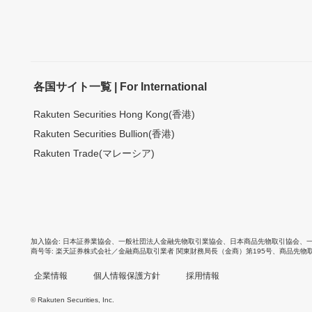
各国サイト一覧 | For International
Rakuten Securities Hong Kong(香港)
Rakuten Securities Bullion(香港)
Rakuten Trade(マレーシア)
加入協会
日本証券業協会
、
一般社団法人金融先物取引業協会
、
日本商品先物取引協会
、
商号等
楽天証券株式会社／金融商品取引業者 関東財務局長（金商）第195号、商品先物
企業情報
個人情報保護方針
採用情報
© Rakuten Securities, Inc.