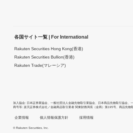
各国サイト一覧 | For International
Rakuten Securities Hong Kong(香港)
Rakuten Securities Bullion(香港)
Rakuten Trade(マレーシア)
加入協会
日本証券業協会
、
一般社団法人金融先物取引業協会
、
日本商品先物取引協会
、
商号等
楽天証券株式会社／金融商品取引業者 関東財務局長（金商）第195号、商品先物
企業情報
個人情報保護方針
採用情報
© Rakuten Securities, Inc.