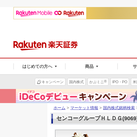
はじめての方へ
商品
®
キャンペーン
国内株式
かぶミニ
IPO・PO
米
ホーム
>
マーケット情報
>
国内株式銘柄検索
センコーグループＨＬＤＧ(9069