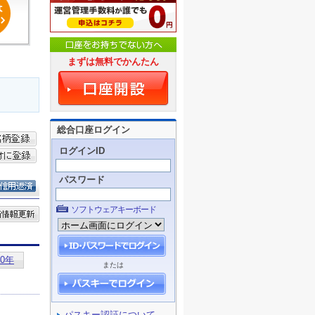
まずは無料でかんたん
総合口座ログイン
ログインID
パスワード
ソフトウェアキーボード
または
パスキー認証について