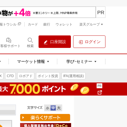
PR
報トウシル
カード
銀行
ウォレット
楽天グループ
口座開設
ログイン
お客様サポート
検索
マーケット情報
学び･セミナー
X
CFD
ロボアド
ポイント投資
IFA(運用相談)