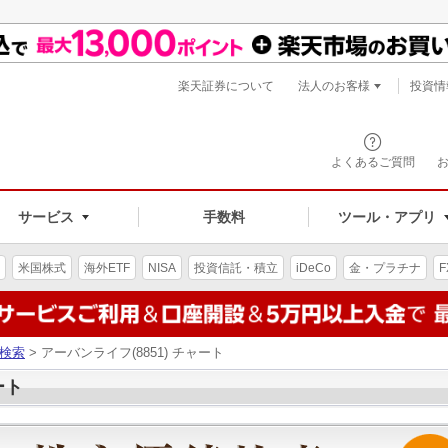
楽天証券について
法人のお客様
投資情
よくあるご質問
サービス
手数料
ツール・アプリ
米国株式
海外ETF
NISA
投資信託・積立
iDeCo
金・プラチナ
F
検索
> アーバンライフ(8851) チャート
ート