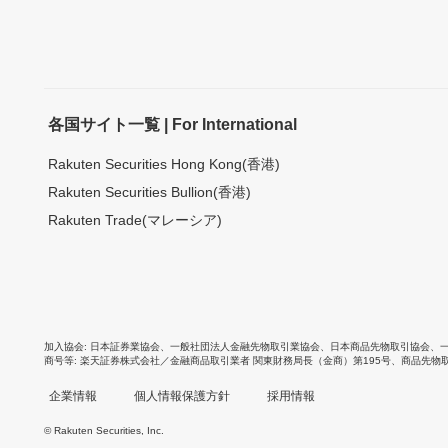
各国サイト一覧 | For International
Rakuten Securities Hong Kong(香港)
Rakuten Securities Bullion(香港)
Rakuten Trade(マレーシア)
加入協会
日本証券業協会
、
一般社団法人金融先物取引業協会
、
日本商品先物取引協会
、
商号等
楽天証券株式会社／金融商品取引業者 関東財務局長（金商）第195号、商品先物
企業情報
個人情報保護方針
採用情報
© Rakuten Securities, Inc.