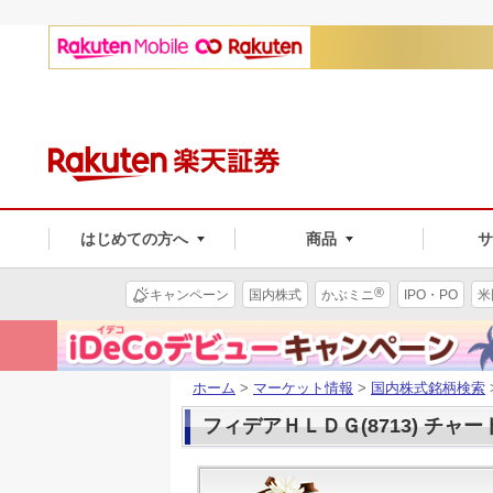
はじめての方へ
商品
®
キャンペーン
国内株式
かぶミニ
IPO・PO
米
ホーム
>
マーケット情報
>
国内株式銘柄検索
フィデアＨＬＤＧ(8713) チャー