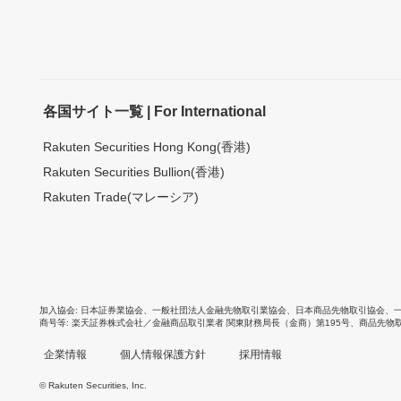
各国サイト一覧 | For International
Rakuten Securities Hong Kong(香港)
Rakuten Securities Bullion(香港)
Rakuten Trade(マレーシア)
加入協会
日本証券業協会
、
一般社団法人金融先物取引業協会
、
日本商品先物取引協会
、
商号等
楽天証券株式会社／金融商品取引業者 関東財務局長（金商）第195号、商品先物
企業情報
個人情報保護方針
採用情報
© Rakuten Securities, Inc.