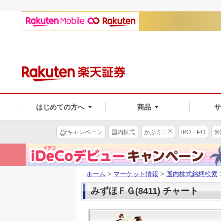
はじめての方へ
商品
®
キャンペーン
国内株式
かぶミニ
IPO・PO
米
ホーム
>
マーケット情報
>
国内株式銘柄検索
みずほＦＧ(8411) チャート