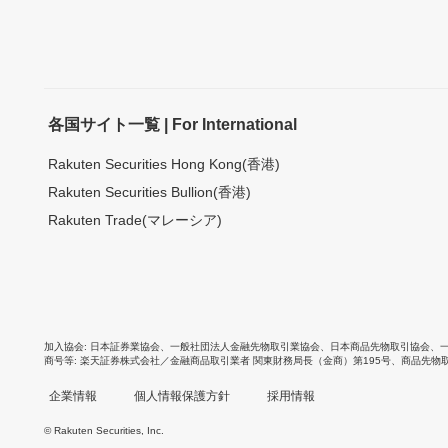
各国サイト一覧 | For International
Rakuten Securities Hong Kong(香港)
Rakuten Securities Bullion(香港)
Rakuten Trade(マレーシア)
加入協会
日本証券業協会
、
一般社団法人金融先物取引業協会
、
日本商品先物取引協会
、
商号等
楽天証券株式会社／金融商品取引業者 関東財務局長（金商）第195号、商品先物
企業情報
個人情報保護方針
採用情報
© Rakuten Securities, Inc.