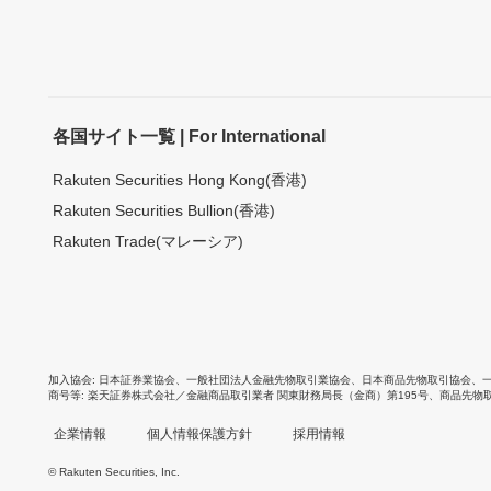
各国サイト一覧 | For International
Rakuten Securities Hong Kong(香港)
Rakuten Securities Bullion(香港)
Rakuten Trade(マレーシア)
加入協会
日本証券業協会
、
一般社団法人金融先物取引業協会
、
日本商品先物取引協会
、
商号等
楽天証券株式会社／金融商品取引業者 関東財務局長（金商）第195号、商品先物
企業情報
個人情報保護方針
採用情報
© Rakuten Securities, Inc.