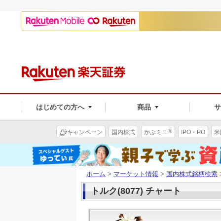
はじめての方へ
商品
®
キャンペーン
国内株式
かぶミニ
IPO・PO
米
ホーム
>
マーケット情報
>
国内株式銘柄検索
トルク(8077) チャート