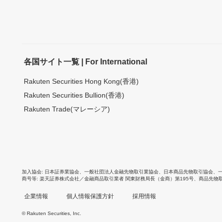
各国サイト一覧 | For International
Rakuten Securities Hong Kong(香港)
Rakuten Securities Bullion(香港)
Rakuten Trade(マレーシア)
加入協会
日本証券業協会
、
一般社団法人金融先物取引業協会
、
日本商品先物取引協会
、
商号等
楽天証券株式会社／金融商品取引業者 関東財務局長（金商）第195号、商品先物
企業情報
個人情報保護方針
採用情報
© Rakuten Securities, Inc.