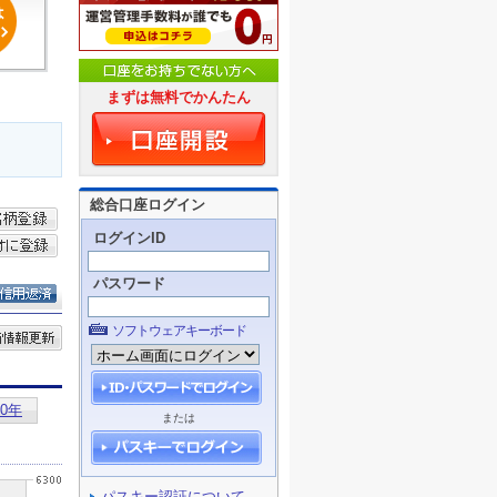
まずは無料でかんたん
総合口座ログイン
ログインID
パスワード
ソフトウェアキーボード
または
パスキー認証について