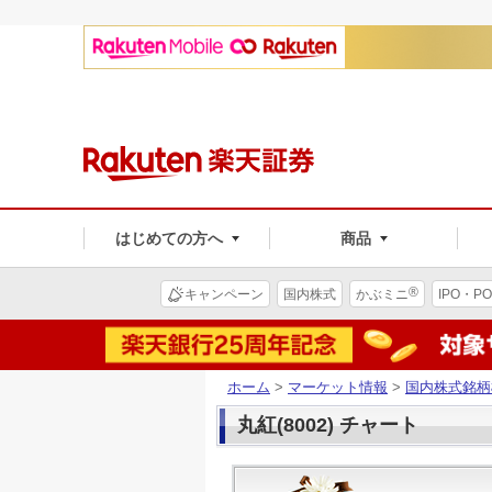
はじめての方へ
商品
®
キャンペーン
国内株式
かぶミニ
IPO・PO
ホーム
>
マーケット情報
>
国内株式銘柄
丸紅(8002) チャート