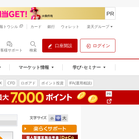
PR
報トウシル
カード
銀行
ウォレット
楽天グループ
口座開設
ログイン
お客様サポート
検索
マーケット情報
学び･セミナー
X
CFD
ロボアド
ポイント投資
IFA(運用相談)