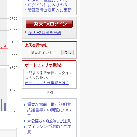
ログインにお困りの方
暗証番号は定期的に更新
楽天FX口座を開設
楽天会員情報
楽天ポイント
ポートフォリオ機能
上記より楽天会員にログイン
してください。
ポートフォリオ機能とは？
[PR]
重要な書面（取引説明書･
約諾書等）の閲覧につい
て
未公開株の勧誘にご注意
フィッシング詐欺にご注
意