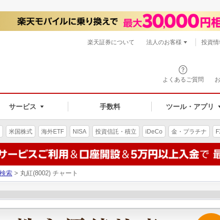
楽天証券について
法人のお客様
投資情
よくあるご質問
サービス
手数料
ツール・アプリ
米国株式
海外ETF
NISA
投資信託・積立
iDeCo
金・プラチナ
F
検索
> 丸紅(8002) チャート