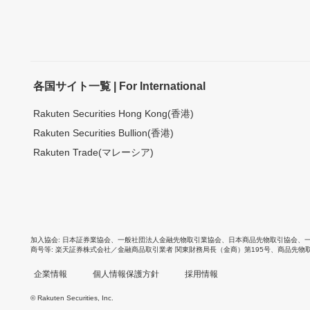
各国サイト一覧 | For International
Rakuten Securities Hong Kong(香港)
Rakuten Securities Bullion(香港)
Rakuten Trade(マレーシア)
加入協会
日本証券業協会
、
一般社団法人金融先物取引業協会
、
日本商品先物取引協会
、
商号等
楽天証券株式会社／金融商品取引業者 関東財務局長（金商）第195号、商品先物
企業情報
個人情報保護方針
採用情報
© Rakuten Securities, Inc.