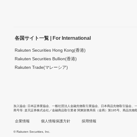
各国サイト一覧 | For International
Rakuten Securities Hong Kong(香港)
Rakuten Securities Bullion(香港)
Rakuten Trade(マレーシア)
加入協会
日本証券業協会
、
一般社団法人金融先物取引業協会
、
日本商品先物取引協会
、
商号等
楽天証券株式会社／金融商品取引業者 関東財務局長（金商）第195号、商品先物
企業情報
個人情報保護方針
採用情報
© Rakuten Securities, Inc.