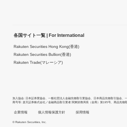
各国サイト一覧 | For International
Rakuten Securities Hong Kong(香港)
Rakuten Securities Bullion(香港)
Rakuten Trade(マレーシア)
加入協会
日本証券業協会
、
一般社団法人金融先物取引業協会
、
日本商品先物取引協会
、
商号等
楽天証券株式会社／金融商品取引業者 関東財務局長（金商）第195号、商品先物
企業情報
個人情報保護方針
採用情報
© Rakuten Securities, Inc.