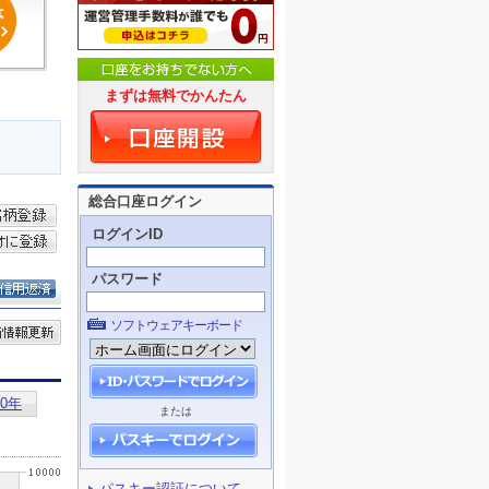
まずは無料でかんたん
総合口座ログイン
ログインID
パスワード
ソフトウェアキーボード
または
パスキー認証について