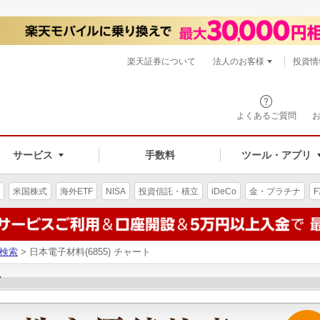
楽天証券について
法人のお客様
投資情
よくあるご質問
サービス
手数料
ツール・アプリ
米国株式
海外ETF
NISA
投資信託・積立
iDeCo
金・プラチナ
F
検索
> 日本電子材料(6855) チャート
ト