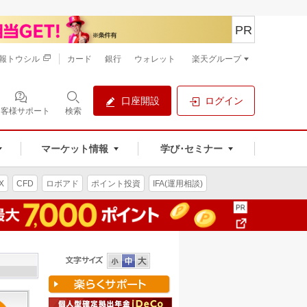
PR
報トウシル
カード
銀行
ウォレット
楽天グループ
口座開設
ログイン
お客様サポート
検索
マーケット情報
学び･セミナー
X
CFD
ロボアド
ポイント投資
IFA(運用相談)