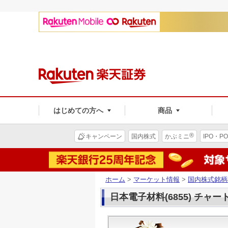
はじめての方へ
商品
®
キャンペーン
国内株式
かぶミニ
IPO・PO
ホーム
>
マーケット情報
>
国内株式銘柄
日本電子材料(6855) チャー