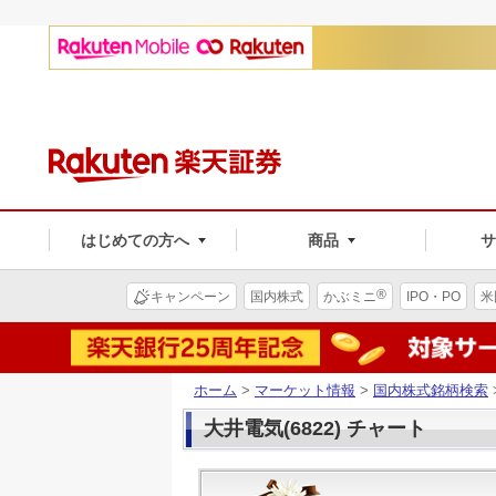
はじめての方へ
商品
®
キャンペーン
国内株式
かぶミニ
IPO・PO
米
ホーム
>
マーケット情報
>
国内株式銘柄検索
大井電気(6822) チャート