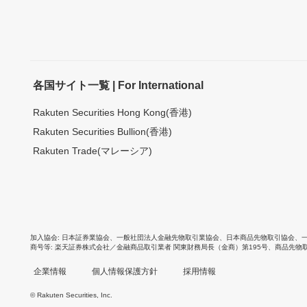
各国サイト一覧 | For International
Rakuten Securities Hong Kong(香港)
Rakuten Securities Bullion(香港)
Rakuten Trade(マレーシア)
加入協会
日本証券業協会
、
一般社団法人金融先物取引業協会
、
日本商品先物取引協会
、
商号等
楽天証券株式会社／金融商品取引業者 関東財務局長（金商）第195号、商品先物
企業情報
個人情報保護方針
採用情報
© Rakuten Securities, Inc.