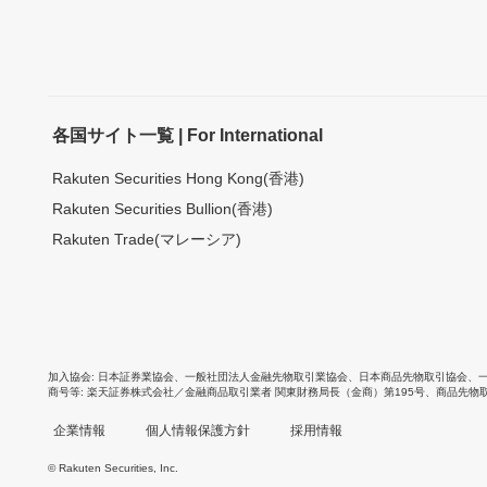
各国サイト一覧 | For International
Rakuten Securities Hong Kong(香港)
Rakuten Securities Bullion(香港)
Rakuten Trade(マレーシア)
加入協会
日本証券業協会
、
一般社団法人金融先物取引業協会
、
日本商品先物取引協会
、
商号等
楽天証券株式会社／金融商品取引業者 関東財務局長（金商）第195号、商品先物
企業情報
個人情報保護方針
採用情報
© Rakuten Securities, Inc.