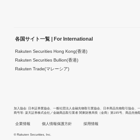
各国サイト一覧 | For International
Rakuten Securities Hong Kong(香港)
Rakuten Securities Bullion(香港)
Rakuten Trade(マレーシア)
加入協会
日本証券業協会
、
一般社団法人金融先物取引業協会
、
日本商品先物取引協会
、
商号等
楽天証券株式会社／金融商品取引業者 関東財務局長（金商）第195号、商品先物
企業情報
個人情報保護方針
採用情報
© Rakuten Securities, Inc.