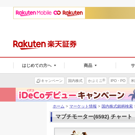
はじめての方へ
商品
®
キャンペーン
国内株式
かぶミニ
IPO・PO
米
ホーム
>
マーケット情報
>
国内株式銘柄検索
マブチモーター(6592) チャート