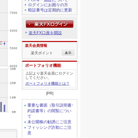
ログインにお困りの方
暗証番号は定期的に更新
楽天FX口座を開設
楽天会員情報
楽天ポイント
ポートフォリオ機能
上記より楽天会員にログイン
してください。
ポートフォリオ機能とは？
[PR]
重要な書面（取引説明書･
約諾書等）の閲覧につい
て
未公開株の勧誘にご注意
フィッシング詐欺にご注
意