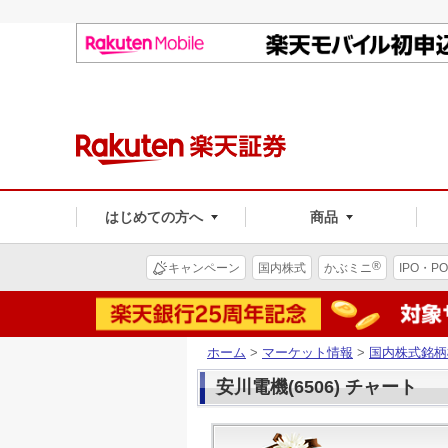
はじめての方へ
商品
®
キャンペーン
国内株式
かぶミニ
IPO・PO
ホーム
>
マーケット情報
>
国内株式銘柄
安川電機(6506) チャート