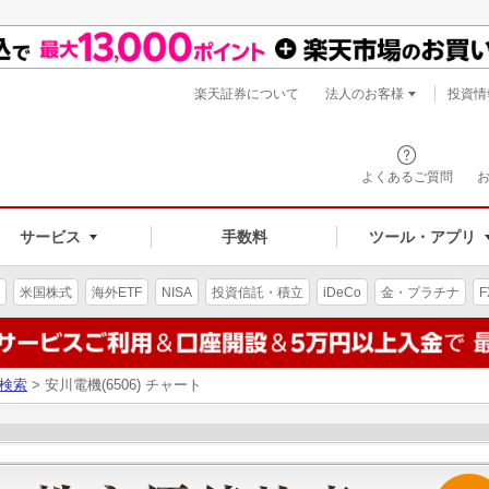
楽天証券について
法人のお客様
投資情
よくあるご質問
サービス
手数料
ツール・アプリ
米国株式
海外ETF
NISA
投資信託・積立
iDeCo
金・プラチナ
F
検索
> 安川電機(6506) チャート