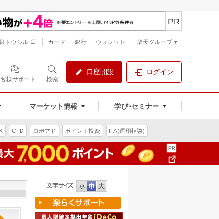
PR
報トウシル
カード
銀行
ウォレット
楽天グループ
口座開設
ログイン
お客様サポート
検索
マーケット情報
学び･セミナー
X
CFD
ロボアド
ポイント投資
IFA(運用相談)