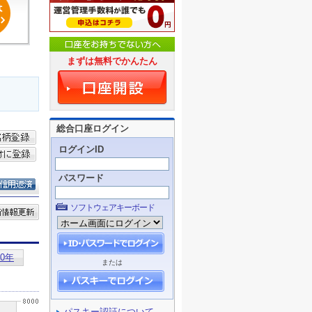
まずは無料でかんたん
総合口座ログイン
ログインID
パスワード
ソフトウェアキーボード
または
パスキー認証について