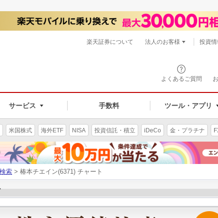
楽天証券について
法人のお客様
投資情
よくあるご質問
サービス
手数料
ツール・アプリ
米国株式
海外ETF
NISA
投資信託・積立
iDeCo
金・プラチナ
F
検索
> 椿本チエイン(6371) チャート
ト