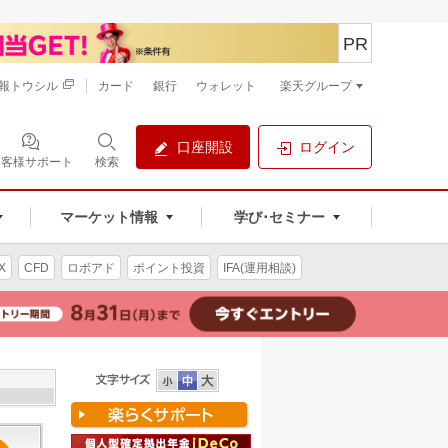
PR
報トウシル
カード
銀行
ウォレット
楽天グループ
口座開設
ログイン
お客様サポート
検索
マーケット情報
学び･セミナー
X
CFD
ロボアド
ポイント投資
IFA(運用相談)