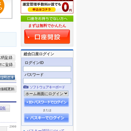
まずは無料でかんたん
総合口座ログイン
ログインID
パスワード
ソフトウェアキーボード
または
パスキー認証について