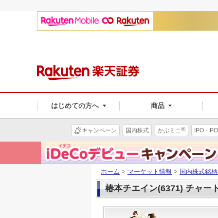
はじめての方へ
商品
®
キャンペーン
国内株式
かぶミニ
IPO・PO
ホーム
>
マーケット情報
>
国内株式銘柄
椿本チエイン(6371) チャー