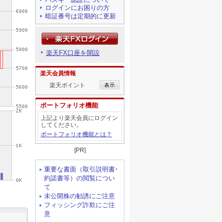
ログインにお困りの方
暗証番号は定期的に更新
楽天FX口座を開設
楽天会員情報
楽天ポイント
ポートフォリオ機能
上記より楽天会員にログイン
してください。
ポートフォリオ機能とは？
[PR]
重要な書面（取引説明書･
約諾書等）の閲覧につい
て
未公開株の勧誘にご注意
フィッシング詐欺にご注
意