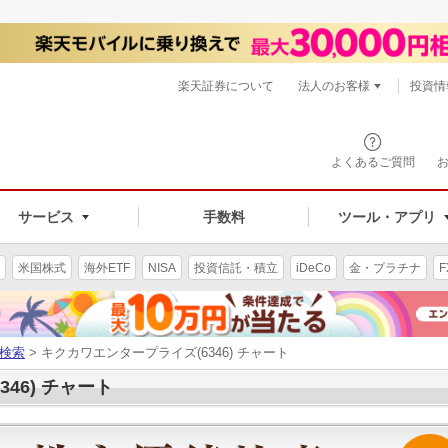
楽天証券について
法人のお客様
投資情
よくあるご質問
サービス
手数料
ツール・アプリ
米国株式
海外ETF
NISA
投資信託・積立
iDeCo
金・プラチナ
F
検索
> キクカワエンタープライズ(6346) チャート
46) チャート