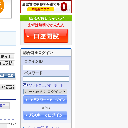
まずは無料でかんたん
総合口座ログイン
ログインID
パスワード
ソフトウェアキーボード
または
パスキー認証について