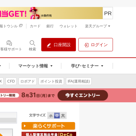
PR
報トウシル
カード
銀行
ウォレット
楽天グループ
口座開設
ログイン
お客様サポート
検索
マーケット情報
学び･セミナー
X
CFD
ロボアド
ポイント投資
IFA(運用相談)