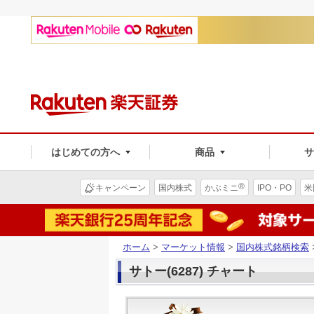
はじめての方へ
商品
®
キャンペーン
国内株式
かぶミニ
IPO・PO
米
ホーム
>
マーケット情報
>
国内株式銘柄検索
サトー(6287) チャート