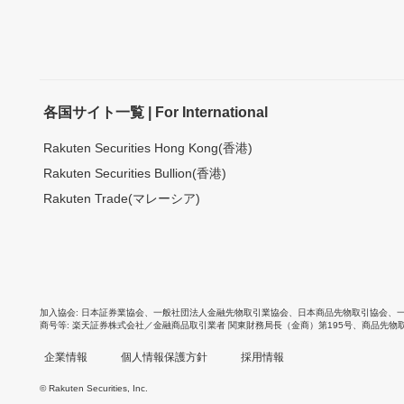
各国サイト一覧 | For International
Rakuten Securities Hong Kong(香港)
Rakuten Securities Bullion(香港)
Rakuten Trade(マレーシア)
加入協会
日本証券業協会
、
一般社団法人金融先物取引業協会
、
日本商品先物取引協会
、
商号等
楽天証券株式会社／金融商品取引業者 関東財務局長（金商）第195号、商品先物
企業情報
個人情報保護方針
採用情報
© Rakuten Securities, Inc.