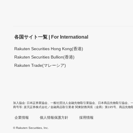
各国サイト一覧 | For International
Rakuten Securities Hong Kong(香港)
Rakuten Securities Bullion(香港)
Rakuten Trade(マレーシア)
加入協会
日本証券業協会
、
一般社団法人金融先物取引業協会
、
日本商品先物取引協会
、
商号等
楽天証券株式会社／金融商品取引業者 関東財務局長（金商）第195号、商品先物
企業情報
個人情報保護方針
採用情報
© Rakuten Securities, Inc.