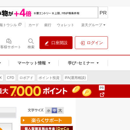
PR
報トウシル
カード
銀行
ウォレット
楽天グループ
口座開設
ログイン
お客様サポート
検索
マーケット情報
学び･セミナー
X
CFD
ロボアド
ポイント投資
IFA(運用相談)