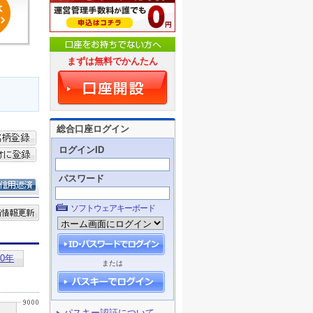
まずは無料でかんたん
総合口座ログイン
ログインID
パスワード
ソフトウェアキーボード
または
パスキー認証について