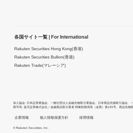
各国サイト一覧 | For International
Rakuten Securities Hong Kong(香港)
Rakuten Securities Bullion(香港)
Rakuten Trade(マレーシア)
加入協会
日本証券業協会
、
一般社団法人金融先物取引業協会
、
日本商品先物取引協会
、
商号等
楽天証券株式会社／金融商品取引業者 関東財務局長（金商）第195号、商品先物
企業情報
個人情報保護方針
採用情報
© Rakuten Securities, Inc.