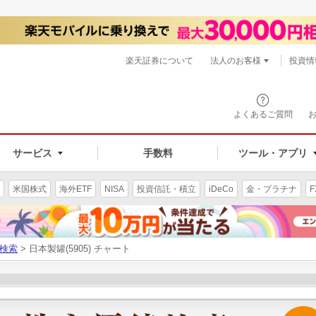
楽天証券について
法人のお客様
投資情
よくあるご質問
サービス
手数料
ツール・アプリ
米国株式
海外ETF
NISA
投資信託・積立
iDeCo
金・プラチナ
F
検索
> 日本製罐(5905) チャート