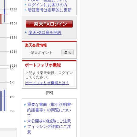
ログインにお困りの方
暗証番号は定期的に更新
楽天FX口座を開設
楽天会員情報
楽天ポイント
ポートフォリオ機能
上記より楽天会員にログイン
してください。
ポートフォリオ機能とは？
[PR]
重要な書面（取引説明書･
約諾書等）の閲覧につい
て
未公開株の勧誘にご注意
フィッシング詐欺にご注
意