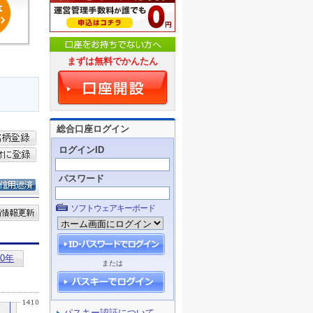
まずは無料でかんたん
総合口座ログイン
ログインID
パスワード
ソフトウェアキーボード
または
パスキー認証について