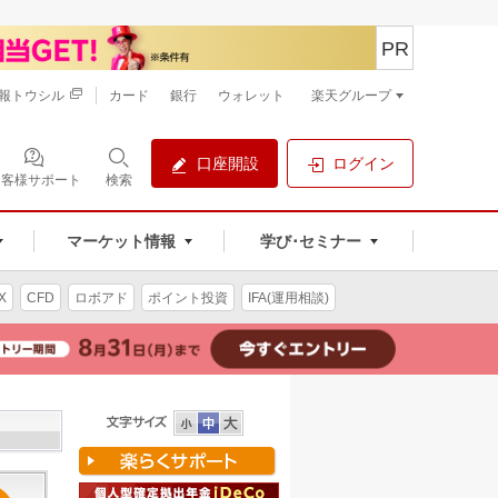
PR
報トウシル
カード
銀行
ウォレット
楽天グループ
口座開設
ログイン
お客様サポート
検索
マーケット情報
学び･セミナー
X
CFD
ロボアド
ポイント投資
IFA(運用相談)