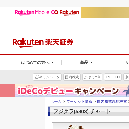
はじめての方へ
商品
®
キャンペーン
国内株式
かぶミニ
IPO・PO
米
ホーム
>
マーケット情報
>
国内株式銘柄検索
フジクラ(5803) チャート