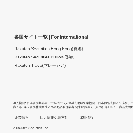
各国サイト一覧 | For International
Rakuten Securities Hong Kong(香港)
Rakuten Securities Bullion(香港)
Rakuten Trade(マレーシア)
加入協会
日本証券業協会
、
一般社団法人金融先物取引業協会
、
日本商品先物取引協会
、
商号等
楽天証券株式会社／金融商品取引業者 関東財務局長（金商）第195号、商品先物
企業情報
個人情報保護方針
採用情報
© Rakuten Securities, Inc.