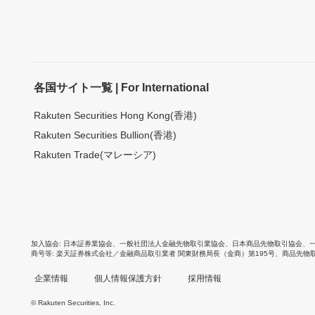
各国サイト一覧 | For International
Rakuten Securities Hong Kong(香港)
Rakuten Securities Bullion(香港)
Rakuten Trade(マレーシア)
加入協会
日本証券業協会
、
一般社団法人金融先物取引業協会
、
日本商品先物取引協会
、
商号等
楽天証券株式会社／金融商品取引業者 関東財務局長（金商）第195号、商品先物
企業情報
個人情報保護方針
採用情報
© Rakuten Securities, Inc.